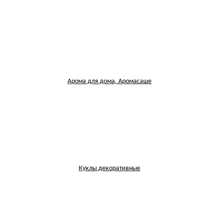
Арома для дома, Аромасаше
Куклы декоративные